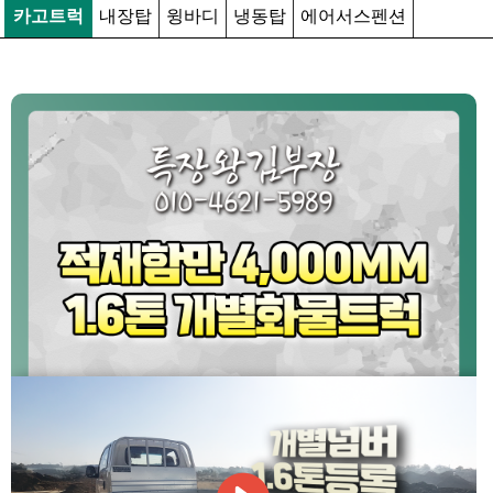
카고트럭
내장탑
윙바디
냉동탑
에어서스펜션