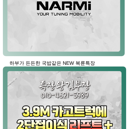
하부가 든든한 국밥같은 NEW 복륜특장