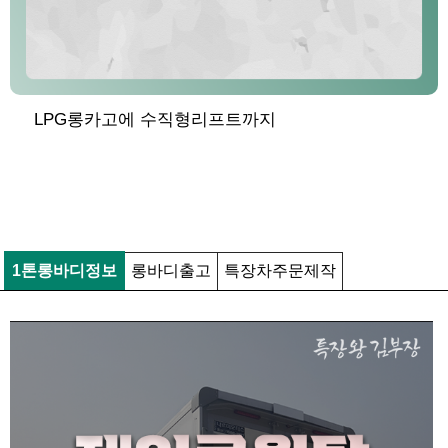
LPG롱카고에 수직형리프트까지
1톤롱바디정보
롱바디출고
특장차주문제작