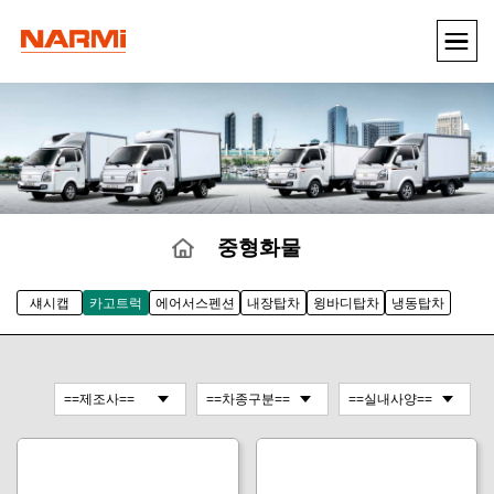
중형화물
섀시캡
카고트럭
에어서스펜션
내장탑차
윙바디탑차
냉동탑차