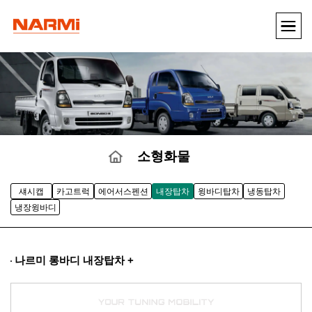
소형화물
섀시캡
카고트럭
에어서스펜션
내장탑차
윙바디탑차
냉동탑차
냉장윙바디
나르미 롱바디 내장탑차 +